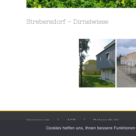
Strebersdorf – Dirnelwiese
Impressum
AGB
Datenschutz
Cookies helfen uns, Ihnen bessere Funktionen 